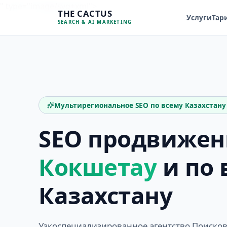
Перейти
" type="image/svg+xml">
THE CACTUS
к
Услуги
Тар
SEARCH & AI MARKETING
содержимому
Мультирегиональное SEO по всему Казахстану
SEO продвиже
Кокшетау
и по 
Казахстану
Узкоспециализированное агентство Поиско