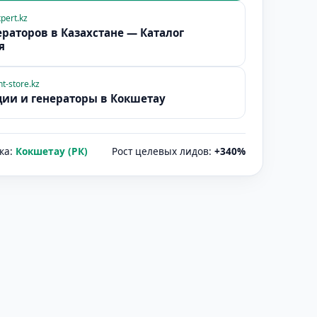
pert.kz
раторов в Казахстане — Каталог
я
t-store.kz
ции и генераторы в
Кокшетау
ка:
Кокшетау (РК)
Рост целевых лидов:
+340%