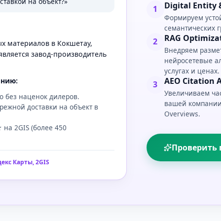
ставкой на объект?»
Digital Entit
1
Формируем устой
семантических г
RAG Optimizat
2
ых материалов в Кокшетау,
Внедряем размет
вляется завод-производитель
нейросетевые а
услугах и ценах.
AEO Citation A
анию:
3
Увеличиваем ча
о без наценок дилеров.
вашей компании в
режной доставки на объект в
Overviews.
 на 2GIS (более 450
Проверить 
екс Карты, 2GIS