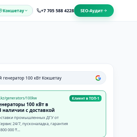
+7 705 588 4228
Кокшетау
SEO-Аудит
й генератор 100 кВт
Кокшетау
r.kz/generators/100kw
Клиент в ТОП-1
нераторы 100 кВт в
 наличии с доставкой
ставки промышленных ДГУ от
ервис 24/7, пусконаладка, гарантия
 800 000 ₸…