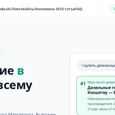
ифы
AI-Поиск
Кейсы
Экономика SEO
Статьи
FAQ
ние
в
купить дизельны
всему
https://prom-powe
#1
Дизельные ге
Кокшетау
— В
Официальные по
производителя. С
3 года. Цены от 4
вого Маркетинга. Выводим