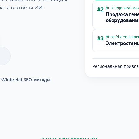
кс и в ответы ИИ-
https://generatorex
#2
Продажа гене
оборудовани
https://kz-equipmen
#3
Электростан
Региональная привяз
White Hat SEO методы