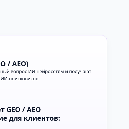
O / AEO)
етный вопрос ИИ-нейросетям и получают
 ИИ-поисковиков.
т GEO / AEO
е для клиентов: