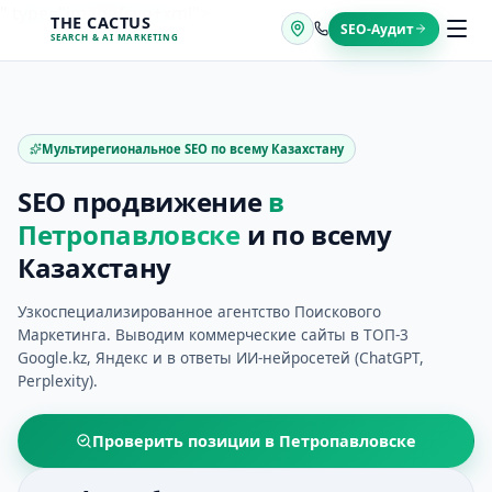
Перейти
" type="image/svg+xml">
THE CACTUS
SEO-Аудит
к
SEARCH & AI MARKETING
содержимому
Мультирегиональное SEO по всему Казахстану
SEO продвижение
в
Петропавловске
и по всему
Казахстану
Узкоспециализированное агентство Поискового
Маркетинга. Выводим коммерческие сайты в ТОП-3
Google.kz, Яндекс и в ответы ИИ-нейросетей (ChatGPT,
Perplexity).
Проверить позиции в
Петропавловске