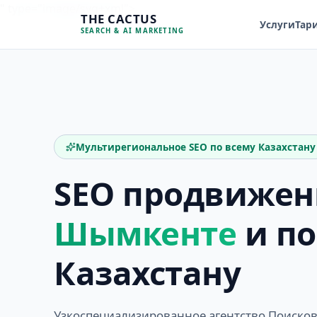
Перейти
" type="image/svg+xml">
THE CACTUS
к
Услуги
Тар
SEARCH & AI MARKETING
содержимому
Мультирегиональное SEO по всему Казахстану
SEO продвиже
Шымкенте
и по
Казахстану
Узкоспециализированное агентство Поиско