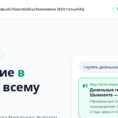
ифы
AI-Поиск
Кейсы
Экономика SEO
Статьи
FAQ
ние
в
купить дизельны
 всему
https://prom-powe
#1
Дизельные ге
Шымкенте
— 
Официальные по
производителя. С
3 года. Цены от 4
вого Маркетинга. Выводим