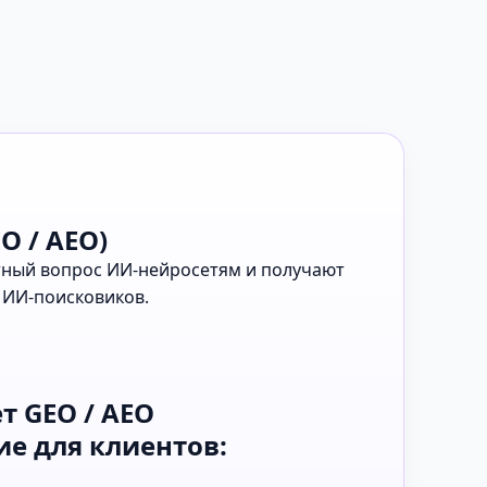
O / AEO)
етный вопрос ИИ-нейросетям и получают
 ИИ-поисковиков.
т GEO / AEO
е для клиентов: