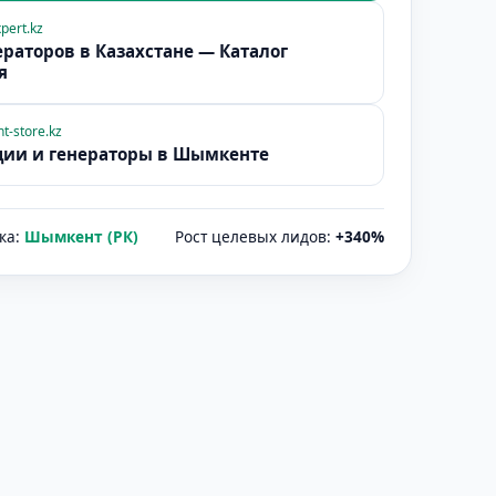
pert.kz
раторов в Казахстане — Каталог
я
t-store.kz
ции и генераторы в
Шымкенте
ка:
Шымкент (РК)
Рост целевых лидов:
+340%