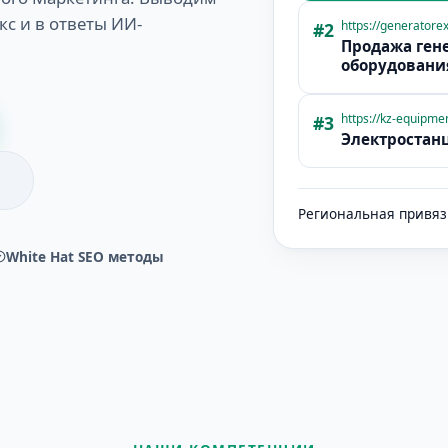
кс и в ответы ИИ-
https://generatorex
#2
Продажа гене
оборудовани
https://kz-equipmen
#3
Электростан
Региональная привяз
White Hat SEO методы