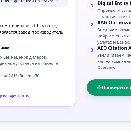
теля с доставкой на объект?»
Digital Entit
1
Формируем устой
семантических г
RAG Optimizat
2
ых материалов в Шымкенте,
Внедряем размет
вляется завод-производитель
нейросетевые а
услугах и ценах.
AEO Citation A
анию:
3
Увеличиваем ча
о без наценок дилеров.
вашей компании в
режной доставки на объект в
Overviews.
 на 2GIS (более 450
Проверить 
екс Карты, 2GIS