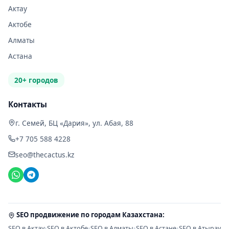
Актау
Актобе
Алматы
Астана
20+ городов
Контакты
г. Семей, БЦ «Дария», ул. Абая, 88
+7 705 588 4228
seo@thecactus.kz
SEO продвижение по городам Казахстана:
SEO в Актау
•
SEO в Актобе
•
SEO в Алматы
•
SEO в Астане
•
SEO в Атырау
•
S