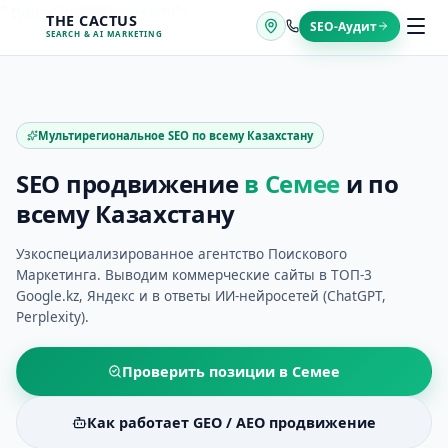
Перейти
" type="image/svg+xml">
THE CACTUS
SEO-Аудит
к
SEARCH & AI MARKETING
содержимому
Мультирегиональное SEO по всему Казахстану
SEO продвижение
в
Семее
и по
всему Казахстану
Узкоспециализированное агентство Поискового
Маркетинга. Выводим коммерческие сайты в ТОП-3
Google.kz, Яндекс и в ответы ИИ-нейросетей (ChatGPT,
Perplexity).
Проверить позиции в
Семее
Как работает GEO / AEO продвижение