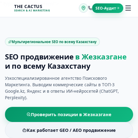
Перейти
" type="image/svg+xml">
THE CACTUS
SEO-Аудит
к
SEARCH & AI MARKETING
содержимому
Мультирегиональное SEO по всему Казахстану
SEO продвижение
в
Жезказгане
и по всему Казахстану
Узкоспециализированное агентство Поискового
Маркетинга. Выводим коммерческие сайты в ТОП-3
Google.kz, Яндекс и в ответы ИИ-нейросетей (ChatGPT,
Perplexity).
Проверить позиции в
Жезказгане
Как работает GEO / AEO продвижение